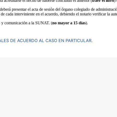
erá acreditarse el hecho de haberse concluido el anterior (
traer el libro
)
 deberá presentar el acta de sesión del órgano colegiado de administraci
a de cada interviniente en el acuerdo, debiendo el notario verificar la aut
do y comunicación a la SUNAT. (
no mayor a 15 días
).
ALES DE ACUERDO AL CASO EN PARTICULAR.