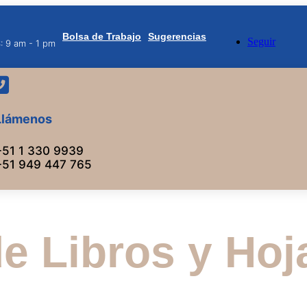
Bolsa de Trabajo
Sugerencias
Seguir
S: 9 am - 1 pm

Llámenos
+51 1 330 9939
+51 949 447 765
de Libros y Hoj