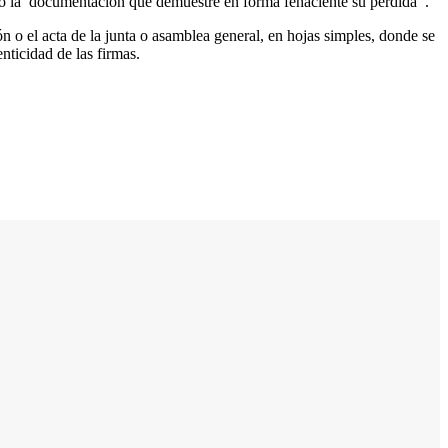
 o la documentación que demuestre en forma fehaciente su pérdida .
ón o el acta de la junta o asamblea general, en hojas simples, donde se
enticidad de las firmas.