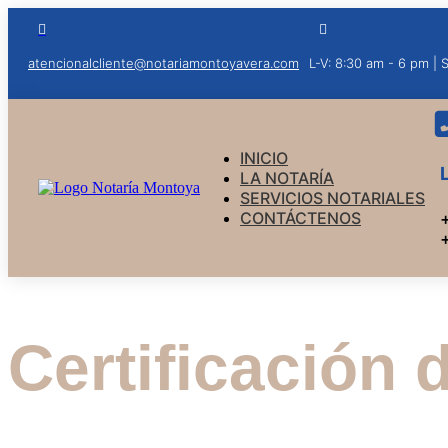


atencionalcliente@notariamontoyavera.com
L-V: 8:30 am - 6 pm | 
INICIO
LA NOTARÍA
SERVICIOS NOTARIALES
CONTÁCTENOS
Certificación 