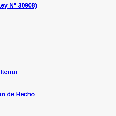
Ley N° 30908)
terior
ón de Hecho