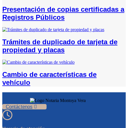
Presentación de copias certificadas a
Registros Públicos
Trámites de duplicado de tarjeta de
propiedad y placas
Cambio de características de
vehículo
Contáctenos
