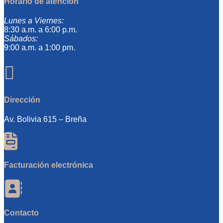
Horario de atención
Lunes a Viernes:
8:30 a.m. a 6:00 p.m.
Sábados:
9:00 a.m. a 1:00 pm.

Dirección
Av. Bolivia 615 – Breña

Facturación electrónica

Contacto